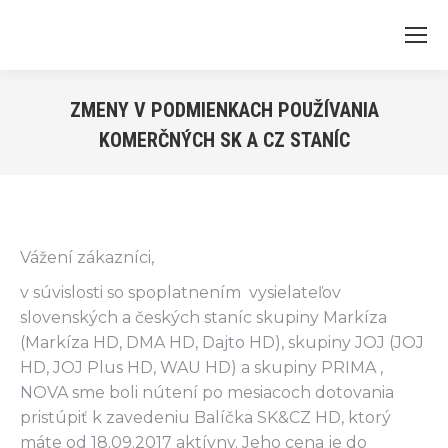
ZMENY V PODMIENKACH POUŽÍVANIA
KOMERČNÝCH SK A CZ STANÍC
Vážení zákazníci,
v súvislosti so spoplatnením vysielateľov
slovenských a českých staníc skupiny Markíza
(Markíza HD, DMA HD, Dajto HD), skupiny JOJ (JOJ
HD, JOJ Plus HD, WAU HD) a skupiny PRIMA ,
NOVA sme boli nútení po mesiacoch dotovania
pristúpiť k zavedeniu Balíčka SK&CZ HD, ktorý
máte od 18.09.2017 aktívny. Jeho cena je do