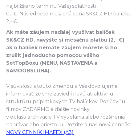
najbližšieho termínu Vašej splatnosti
0,- €. Následne je mesačná cena SK&CZ HD balíčku
2,- €.
Ak máte záujem naďalej využívať balíček
SK&CZ HD, navýšte si mesačnú platbu (2,- €)
ak o balíček nemáte záujem môžete si ho
zrušiť jednoducho pomocou vášho
SetTopBoxu (MENU, NASTAVENIA a
SAMOOBSLUHA).
V súvislosti s touto zmenou si Vás dovoľujeme
informovať, že sme zaviedli novú atraktívnu
štruktúru príplatkových TV balíčkov, Požičovňu
filmov ZADARMO a ďalšie novinky
v oblasti archivácie TV vysielania alebo rozšírenia
nahrávacieho priestoru. Pozrite si náš nový cenník:
NOVÝ CENNÍK IMAFEX (A3)