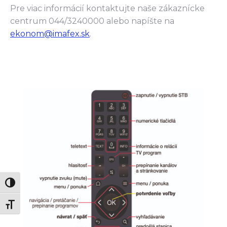
Pre viac informácií kontaktujte naše zákaznícke
centrum 044/3240000 alebo napíšte na
ekonom@imafex.sk
.
Zmeň vysoký kontrast
Zmeň veľkosť písma