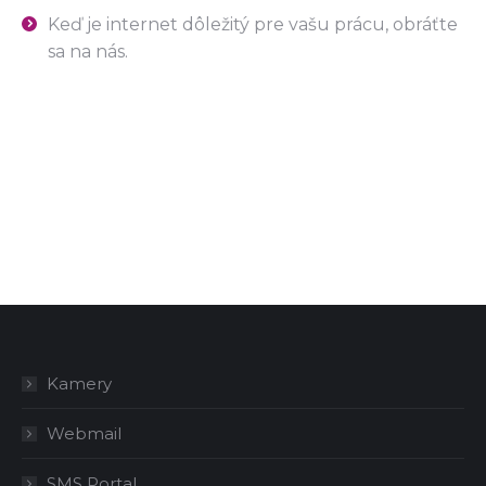
Keď je internet dôležitý pre vašu prácu, obráťte
sa na nás.
Kamery
Webmail
SMS Portal