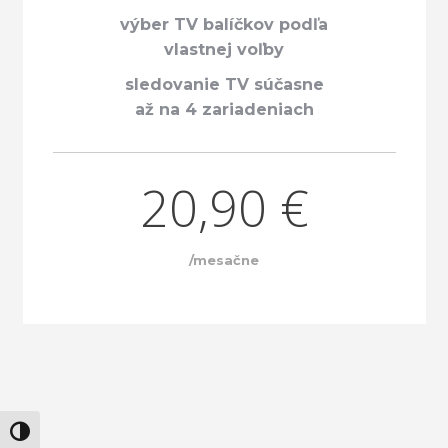
výber TV balíčkov podľa
vlastnej voľby
sledovanie TV súčasne
až na 4 zariadeniach
20,90 €
/mesačne
Zmeň vysoký kontrast