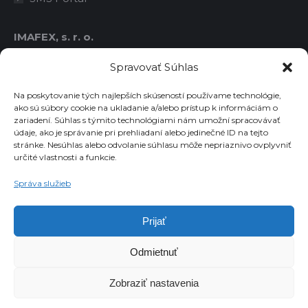
IMAFEX, s. r. o.
IČO: 36414778
Spravovať Súhlas
DIČ: 2021763986
IČ DPH: SK2021763986
Na poskytovanie tých najlepších skúseností používame technológie,
ako sú súbory cookie na ukladanie a/alebo prístup k informáciám o
zariadení. Súhlas s týmito technológiami nám umožní spracovávať
údaje, ako je správanie pri prehliadaní alebo jedinečné ID na tejto
Chcete dostávať novinky emailom?
stránke. Nesúhlas alebo odvolanie súhlasu môže nepriaznivo ovplyvniť
určité vlastnosti a funkcie.
Email
Správa služieb
Súhlasím so spracovaním osobných údajov
Prijať
Odmietnuť
Zobraziť nastavenia
© 2023 IMAFEX, s.r.o. Všetky práva sú vyhradené.