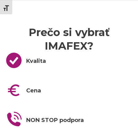
Zmeň veľkosť písma
Prečo si vybrať
IMAFEX?
Kvalita
Cena
NON STOP podpora