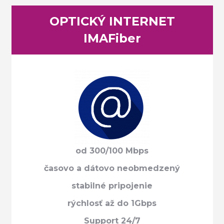
OPTICKÝ INTERNET
IMAFiber
od 300/100 Mbps
časovo a dátovo neobmedzený
stabilné pripojenie
rýchlosť až do 1Gbps
Support 24/7