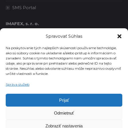
SMS Portal
IMAFEX, s. r. o.
IČO: 36414778
Spravovať Súhlas
DIČ: 2021763986
IČ DPH: SK2021763986
Na poskytovanie tých najlepších skúseností používame technológie,
ako sú súbory cookie na ukladanie a/alebo prístup k informáciám o
zariadení. Súhlas s týmito technológiami nám umožní spracovávať
údaje, ako je správanie pri prehliadaní alebo jedinečné ID na tejto
Chcete dostávať novinky emailom?
stránke. Nesúhlas alebo odvolanie súhlasu môže nepriaznivo ovplyvniť
určité vlastnosti a funkcie.
Email
Správa služieb
Súhlasím so spracovaním osobných údajov
Prijať
Odmietnuť
Zobraziť nastavenia