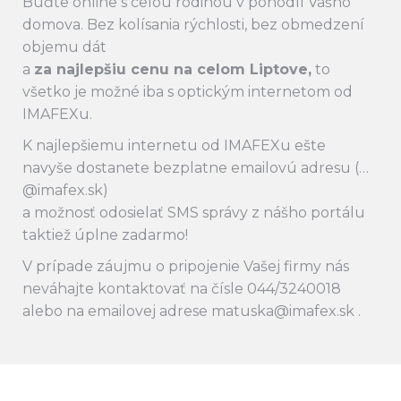
Buďte online s celou rodinou v pohodlí Vášho
domova. Bez kolísania rýchlosti, bez obmedzení
objemu dát
a
za najlepšiu cenu na celom Liptove,
to
všetko je možné iba s optickým internetom od
IMAFEXu.
K najlepšiemu internetu od IMAFEXu ešte
navyše dostanete bezplatne emailovú adresu (…
@imafex.sk)
a možnosť odosielať SMS správy z nášho portálu
taktiež úplne zadarmo!
V prípade záujmu o pripojenie Vašej firmy nás
neváhajte kontaktovať na čísle 044/3240018
alebo na emailovej adrese matuska@imafex.sk .