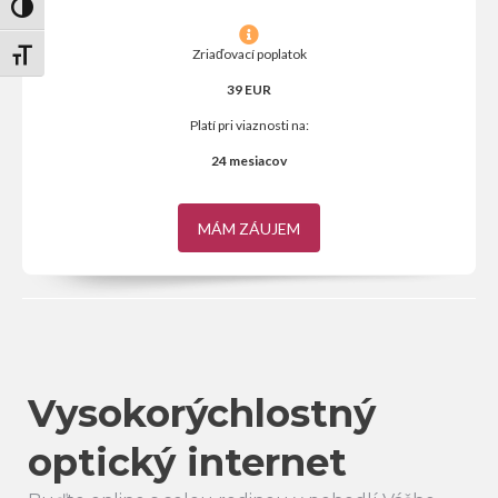
Zmeň vysoký kontrast
Zriaďovací poplatok
Zmeň veľkosť písma
39 EUR
Platí pri viaznosti na:
24 mesiacov
MÁM ZÁUJEM
Vysokorýchlostný
optický internet