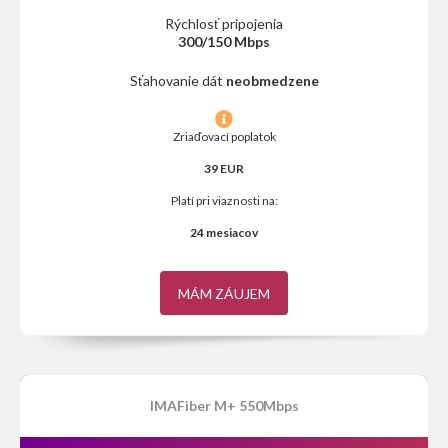
Rýchlosť pripojenia
300/150 Mbps
Sťahovanie dát
neobmedzene
Zriaďovací poplatok
39 EUR
Platí pri viaznosti na:
24 mesiacov
MÁM ZÁUJEM
IMAFiber M+ 550Mbps