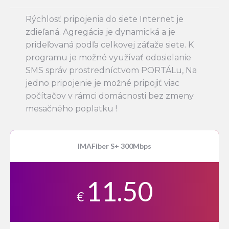
Rýchlosť pripojenia do siete Internet je
zdieľaná. Agregácia je dynamická a je
prideľovaná podľa celkovej záťaže siete. K
programu je možné využívať odosielanie
SMS správ prostredníctvom PORTÁLu, Na
jedno pripojenie je možné pripojiť viac
počítačov v rámci domácnosti bez zmeny
mesačného poplatku !
IMAFiber S+ 300Mbps
11.50
€