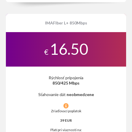
IMAFIber L+ 850Mbps
16.50
€
Rýchlosť pripojenia
850/425 Mbps
Sťahovanie dát
neobmedzene
Zriaďovací poplatok
39 EUR
Platí pri viaznosti na: