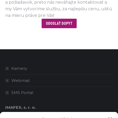
a požiadavok, preto nás neváhajte kontaktovať a
my Vám vytvoríme službu, za najlepšiu cenu, ušitú
na mieru práve pre Vás!
ODOSLAŤ DOPYT
Kamery
Webmail
SMS Portal
IMAFEX, s. r. o.
IČO: 36414778