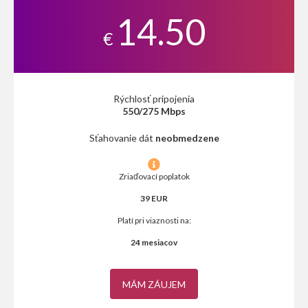
14.50
€
Rýchlosť pripojenia
550/275 Mbps
Sťahovanie dát
neobmedzene
Zriaďovací poplatok
39 EUR
Platí pri viaznosti na:
24 mesiacov
MÁM ZÁUJEM