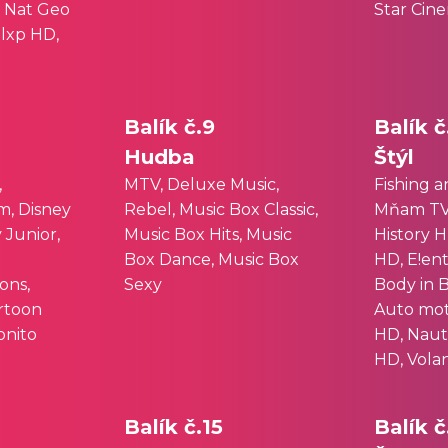
 Nat Geo
Star Cine
lxp HD,
Balík č.9
Balík č
Hudba
Štýl
,
MTV, Deluxe Music,
Fishing a
m, Disney
Rebel, Music Box Classic,
Mňam TV
 Junior,
Music Box Hits, Music
History 
Box Dance, Music Box
HD, E!en
ons,
Sexy
Body in 
rtoon
Auto mot
onito
HD, Naut
HD, Volan
Balík č.15
Balík č