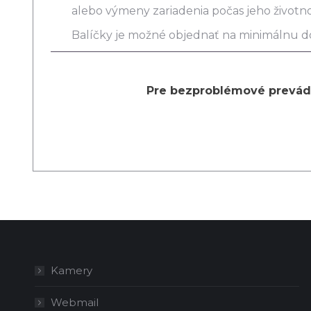
alebo výmeny zariadenia počas jeho životnos
Balíčky je možné objednať na minimálnu d
Pre bezproblémové prevádzko
Kamery
Webmail