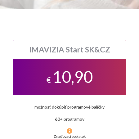
IMAVIZIA Start SK&CZ
10,90
€
možnosť dokúpiť programové balíčky
60+
programov
Zriaďovací poplatok