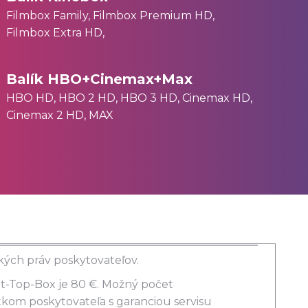
Filmbox Family, Filmbox Premium HD,
Filmbox Extra HD,
Balík HBO+Cinemax+Max
HBO HD, HBO 2 HD, HBO 3 HD, Cinemax HD,
Cinemax 2 HD, MAX
kých práv poskytovateľov.
et-Top-Box je 80 €. Možný počet
tkom poskytovateľa s garanciou servisu