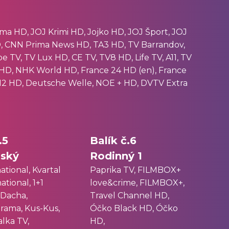
ma HD, JOJ Krimi HD, Jojko HD, JOJ Šport, JOJ
D, CNN Prima News HD, TA3 HD, TV Barrandov,
 TV, TV Lux HD, CE TV, TV8 HD, Life TV, A11, TV
 HD, NHK World HD, France 24 HD (en), France
M2 HD, Deutsche Welle, NOE + HD, DVTV Extra
.5
Balík č.6
nský
Rodinný 1
national, Kvartal
Paprika TV, FILMBOX+
ational, 1+1
love&crime, FILMBOX+,
 Dacha,
Travel Channel HD,
rama, Kus-Kus,
Óčko Black HD, Óčko
alka TV,
HD,