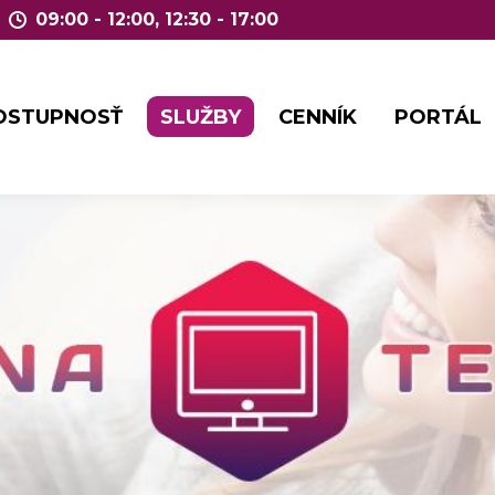
09:00 - 12:00, 12:30 - 17:00
OSTUPNOSŤ
SLUŽBY
CENNÍK
PORTÁL
OSTUPNOSŤ
SLUŽBY
CENNÍK
PORTÁL