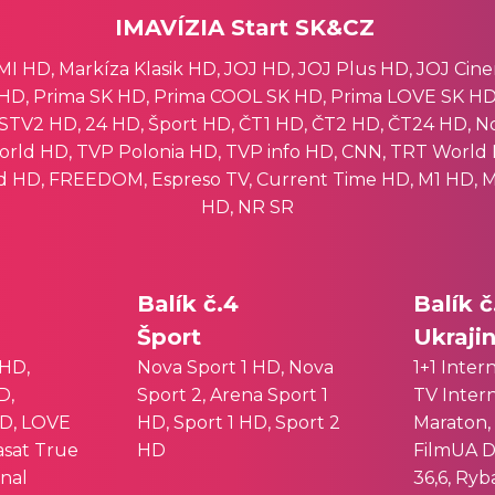
IMAVÍZIA Start SK&CZ
 HD, Markíza Klasik HD, JOJ HD, JOJ Plus HD, JOJ Cine
nal HD, Prima SK HD, Prima COOL SK HD, Prima LOVE SK H
 STV2 HD, 24 HD, Šport HD, ČT1 HD, ČT2 HD, ČT24 HD, Noe
orld HD, TVP Polonia HD, TVP info HD, CNN, TRT World
d HD, FREEDOM, Espreso TV, Current Time HD, M1 HD, 
HD, NR SR
Balík č.4
Balík č
Šport
Ukraji
 HD,
Nova Sport 1 HD, Nova
1+1 Inter
D,
Sport 2, Arena Sport 1
TV Intern
HD, LOVE
HD, Sport 1 HD, Sport 2
Maraton,
sat True
HD
FilmUA D
nal
36,6, Ryb