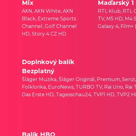
Mix
Maďarský 1
AXN, AXN White, AXN
RTL Klub, RTL G
Black, Extreme Sports
TV, M5 HD, M4 
Channel, Golf Channel
Galaxy 4, Film+ 
HD, Story 4 CZ HD
Doplnkový balík
Bezplatný
Šláger Muzika, Šláger Originál, Premium, Senzi, 
Folklorika, EuroNews, TURBO TV, Rai Uno, Rai 
Das Erste HD, Tagesschau24, TVP1 HD, TVP2 HD,
Balík HBO