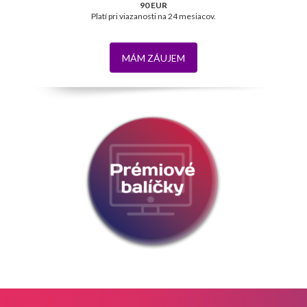
90 EUR
Platí pri viazanosti na 24 mesiacov.
MÁM ZÁUJEM