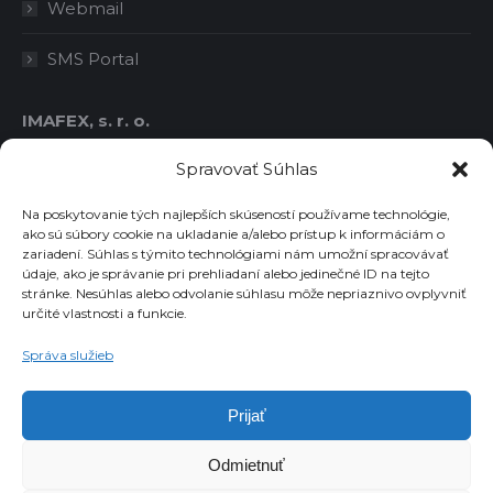
Webmail
SMS Portal
IMAFEX, s. r. o.
IČO: 36414778
Spravovať Súhlas
DIČ: 2021763986
IČ DPH: SK2021763986
Na poskytovanie tých najlepších skúseností používame technológie,
ako sú súbory cookie na ukladanie a/alebo prístup k informáciám o
zariadení. Súhlas s týmito technológiami nám umožní spracovávať
údaje, ako je správanie pri prehliadaní alebo jedinečné ID na tejto
Chcete dostávať novinky emailom?
stránke. Nesúhlas alebo odvolanie súhlasu môže nepriaznivo ovplyvniť
určité vlastnosti a funkcie.
Email
Správa služieb
Súhlasím so spracovaním osobných údajov
Prijať
Odmietnuť