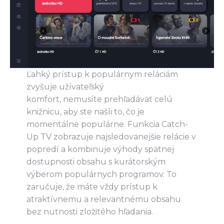
Ľahký prístup k populárnym reláciám
zvyšuje užívateľský
komfort, nemusíte prehľadávať celú
knižnicu, aby ste našli to, čo je
momentálne populárne. Funkcia Catch-
Up TV zobrazuje najsledovanejšie relácie v
popredí a kombinuje výhody spätnej
dostupnosti obsahu s kurátorským
výberom populárnych programov. To
zaručuje, že máte vždy prístup k
atraktívnemu a relevantnému obsahu
bez nutnosti zložitého hľadania.