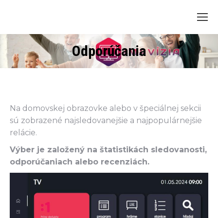
Odporúčania
Na domovskej obrazovke alebo v špeciálnej sekcii
sú zobrazené najsledovanejšie a najpopulárnejšie
relácie.
Výber je založený na štatistikách sledovanosti,
odporúčaniach alebo recenziách.