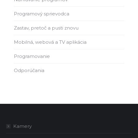
Programový sprievodca
Zastav, pretoč a pusti znovu
Mobilná, webová a TV aplikácia
Programovanie
Odporúčania
Kamery