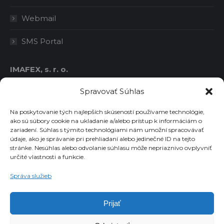
Webmail
SMS Portal
IMAFEX, s. r. o.
IČO: 36414778
Spravovať Súhlas
DIČ: 2021763986
IČ DPH: SK2021763986
Na poskytovanie tých najlepších skúseností používame technológie,
ako sú súbory cookie na ukladanie a/alebo prístup k informáciám o
zariadení. Súhlas s týmito technológiami nám umožní spracovávať
údaje, ako je správanie pri prehliadaní alebo jedinečné ID na tejto
Chcete dostávať novinky emailom?
stránke. Nesúhlas alebo odvolanie súhlasu môže nepriaznivo ovplyvniť
určité vlastnosti a funkcie.
Email
Správa služieb
Súhlasím so spracovaním osobných údajov
Prijať