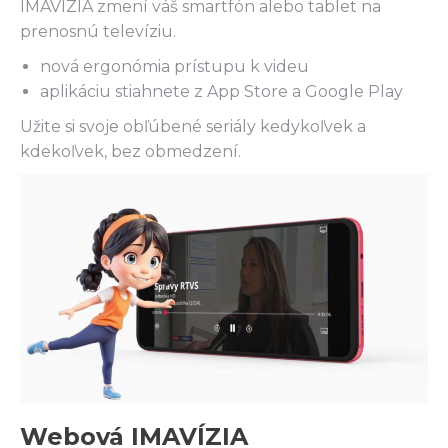
IMAVÍZIA zmení váš smartfón alebo tablet na
prenosnú televíziu.
nová ergonómia prístupu k videu
aplikáciu stiahnete z App Store a Google Play
Užite si svoje obľúbené seriály kedykoľvek a
kdekoľvek, bez obmedzení.
Webová IMAVÍZIA