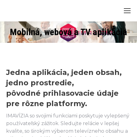
Mobilná, webová a TV aplikácia
Jedna aplikácia, jeden obsah,
jedno prostredie,
pôvodné prihlasovacie údaje
pre rôzne platformy.
IMAVÍZIA so svojimi funkciami poskytuje vylepšený
používateľský zážitok. Sledujte relácie v lepšej
kvalite, so širokým výberom televízneho obsahu a