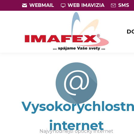
WEBMAIL
WEB IMAVIZIA
SMS
D
D
Vysokorýchlost
internet
Najvýhodnejší optický internet