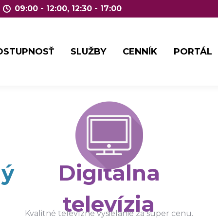
09:00 - 12:00, 12:30 - 17:00
OSTUPNOSŤ
SLUŽBY
CENNÍK
PORTÁL
OSTUPNOSŤ
SLUŽBY
CENNÍK
PORTÁL
ný
Digitálna
televízia
Kvalitné televízne vysielanie za super cenu.