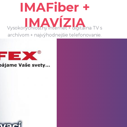
IMAFiber +
IMAVÍZIA
Vysokorýchlostný internet + digitálna TV s
archívom + najvýhodnejšie telefonovanie.