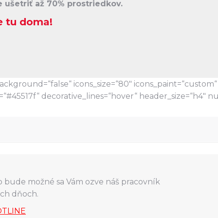
 ušetriť až 70% prostriedkov.
 tu doma!
kground=“false“ icons_size=“80″ icons_paint=“custom“ 
=“#45517f“ decorative_lines=“hover“ header_size=“h4″ n
o bude možné sa Vám ozve náš pracovník
ých dňoch.
TLINE