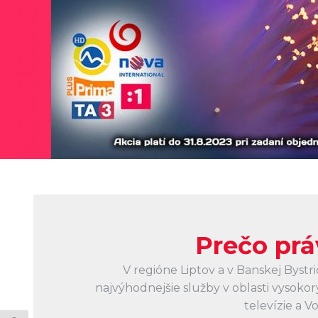
Prečo pr
V regióne Liptov a v Banskej Byst
najvýhodnejšie služby v oblasti vysokor
televízie a V