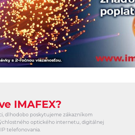
áve IMAFEX?
rici, dlhodobo poskytujeme zákazníkom
ýchlostného optického internetu, digitálnej
oIP telefonovania.