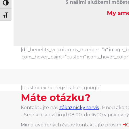
S našími službami môžete
Zmeň vysoký kontrast
My sme
Zmeň veľkosť písma
[dt_benefits_vc columns_number=“4″ image_bac
icons_hover_paint=“custom“ icons_hover_color
[trustindex no-registration=google]
Máte otázku?
Kontaktujte náš
zákaznícky servis
. Hneď ako t
. Sme k dispozícii od 08:00 do 16:00 v pracovn
Mimo uvedených časov kontaktujte prosím
HO