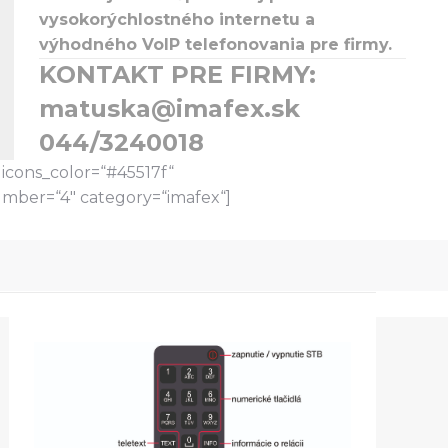
vysokorýchlostného internetu a
výhodného VoIP telefonovania pre firmy.
KONTAKT PRE FIRMY:
matuska@imafex.sk
044/3240018
icons_color=“#45517f“
umber=“4″ category=“imafex“]