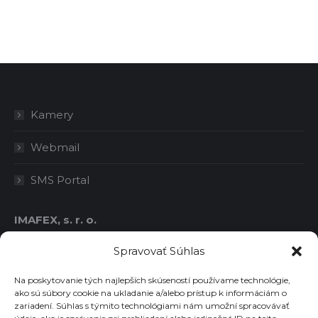
Kamery
Webmail
SMS Portal
IMAFEX, s. r. o.
IČO: 36414778
Spravovať Súhlas
DIČ: 2021763986
IČ DPH: SK2021763986
Na poskytovanie tých najlepších skúseností používame technológie,
ako sú súbory cookie na ukladanie a/alebo prístup k informáciám o
zariadení. Súhlas s týmito technológiami nám umožní spracovávať