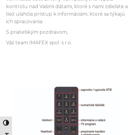
kontrolu nad Vašimi dátami, ktoré s nami zdieľate a
tiež uľahčia prístup k informáciám, ktoré sa týkajú
ich spracovania.
S priateľským pozdravom,
Váš team IMAFEX spol. s r.o.
Zmeň vysoký kontrast