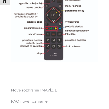
Zmeň veľkosť písma
Nové rozhranie IMAVÍZIE
FAQ nové rozhranie