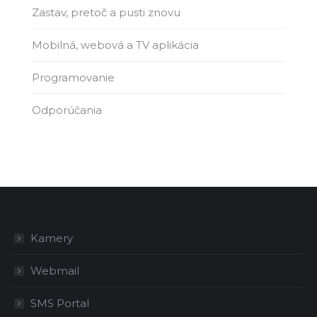
Zastav, pretoč a pusti znovu
Mobilná, webová a TV aplikácia
Programovanie
Odporúčania
Kamery
Webmail
SMS Portal