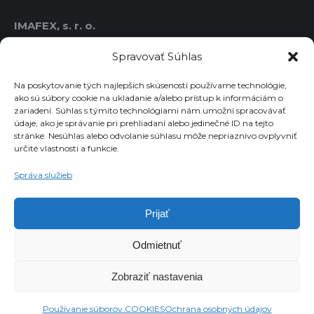
IMAFEX, s. r. o.
IČO: 36414778
Spravovať Súhlas
DIČ: 2021763986
IČ DPH: SK2021763986
Na poskytovanie tých najlepších skúseností používame technológie,
ako sú súbory cookie na ukladanie a/alebo prístup k informáciám o
zariadení. Súhlas s týmito technológiami nám umožní spracovávať
údaje, ako je správanie pri prehliadaní alebo jedinečné ID na tejto
Chcete dostávať novinky emailom?
stránke. Nesúhlas alebo odvolanie súhlasu môže nepriaznivo ovplyvniť
určité vlastnosti a funkcie.
Email
Správa služieb
Súhlasím so spracovaním osobných údajov
Prijať
Odmietnuť
Zobraziť nastavenia
© 2023 IMAFEX, s.r.o. Všetky práva sú vyhradené.
Používanie súborov COOKIES
Ochrana osobných údajov
GDPR