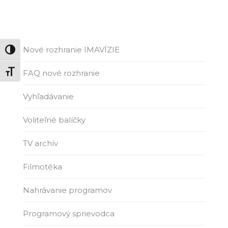
Nové rozhranie IMAVÍZIE
Zmeň vysoký kontrast
FAQ nové rozhranie
Zmeň veľkosť písma
Vyhľadávanie
Voliteľné balíčky
TV archív
Filmotéka
Nahrávanie programov
Programový sprievodca