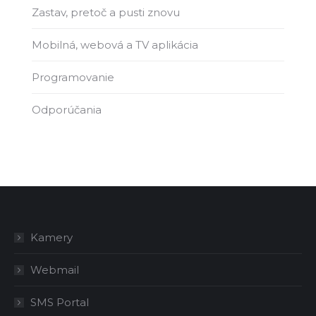
Zastav, pretoč a pusti znovu
Mobilná, webová a TV aplikácia
Programovanie
Odporúčania
Kamery
Webmail
SMS Portal