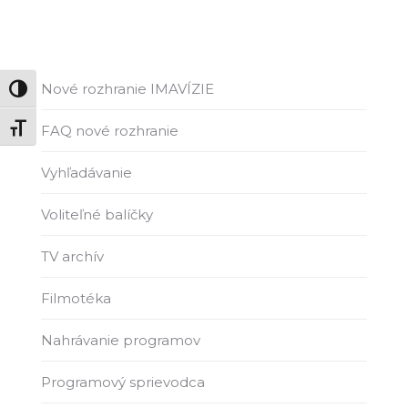
Nové rozhranie IMAVÍZIE
Zmeň vysoký kontrast
FAQ nové rozhranie
Zmeň veľkosť písma
Vyhľadávanie
Voliteľné balíčky
TV archív
Filmotéka
Nahrávanie programov
Programový sprievodca