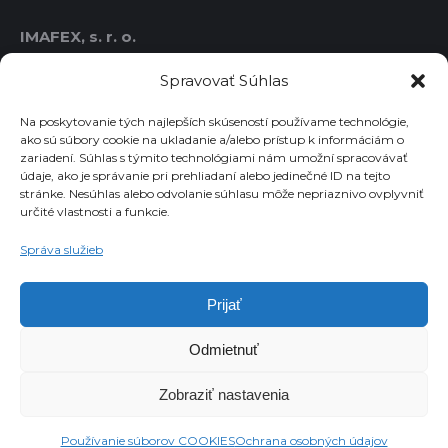
IMAFEX, s. r. o.
IČO: 36414778
Spravovať Súhlas
DIČ: 2021763986
IČ DPH: SK2021763986
Na poskytovanie tých najlepších skúseností používame technológie,
ako sú súbory cookie na ukladanie a/alebo prístup k informáciám o
zariadení. Súhlas s týmito technológiami nám umožní spracovávať
údaje, ako je správanie pri prehliadaní alebo jedinečné ID na tejto
Chcete dostávať novinky emailom?
stránke. Nesúhlas alebo odvolanie súhlasu môže nepriaznivo ovplyvniť
určité vlastnosti a funkcie.
Email
Správa služieb
Súhlasím so spracovaním osobných údajov
Prijať
Odmietnuť
Zobraziť nastavenia
© 2023 IMAFEX, s.r.o. Všetky práva sú vyhradené.
Používanie súborov COOKIES
Ochrana osobných údajov
GDPR