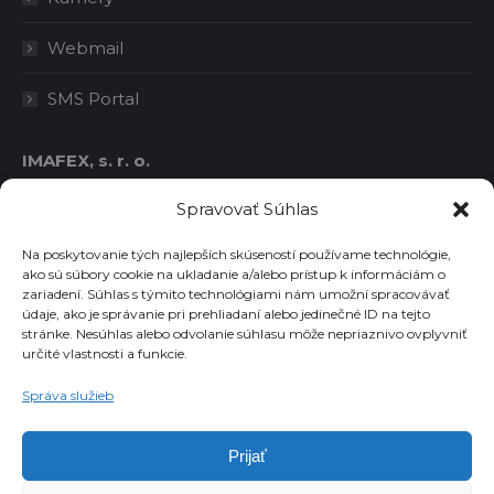
Webmail
SMS Portal
IMAFEX, s. r. o.
IČO: 36414778
Spravovať Súhlas
DIČ: 2021763986
IČ DPH: SK2021763986
Na poskytovanie tých najlepších skúseností používame technológie,
ako sú súbory cookie na ukladanie a/alebo prístup k informáciám o
zariadení. Súhlas s týmito technológiami nám umožní spracovávať
údaje, ako je správanie pri prehliadaní alebo jedinečné ID na tejto
Chcete dostávať novinky emailom?
stránke. Nesúhlas alebo odvolanie súhlasu môže nepriaznivo ovplyvniť
určité vlastnosti a funkcie.
Email
Správa služieb
Súhlasím so spracovaním osobných údajov
Prijať