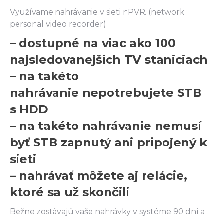
Využívame nahrávanie v sieti nPVR. (network
personal video recorder)
– dostupné na viac ako 100
najsledovanejšich TV staniciach
– na takéto
nahrávanie nepotrebujete STB
s HDD
– na takéto nahrávanie nemusí
byť STB zapnutý ani pripojený k
sieti
– nahrávať môžete aj relácie,
ktoré sa už skončili
Bežne zostávajú vaše nahrávky v systéme 90 dní a