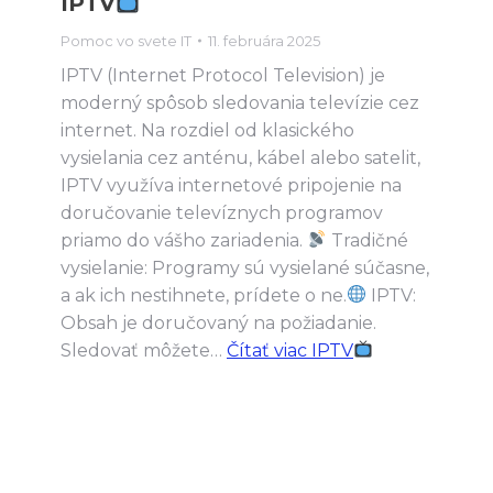
IPTV
Pomoc vo svete IT
11. februára 2025
IPTV (Internet Protocol Television) je
moderný spôsob sledovania televízie cez
internet. Na rozdiel od klasického
vysielania cez anténu, kábel alebo satelit,
IPTV využíva internetové pripojenie na
doručovanie televíznych programov
priamo do vášho zariadenia.
Tradičné
vysielanie: Programy sú vysielané súčasne,
a ak ich nestihnete, prídete o ne.
IPTV:
Obsah je doručovaný na požiadanie.
Sledovať môžete…
Čítať viac
IPTV