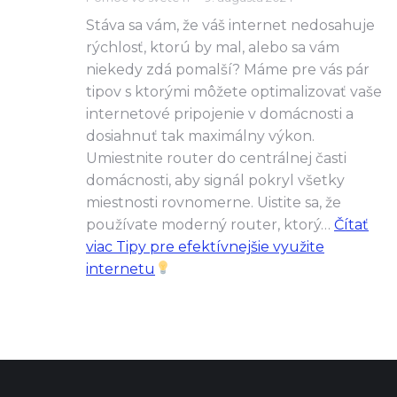
Stáva sa vám, že váš internet nedosahuje
rýchlosť, ktorú by mal, alebo sa vám
niekedy zdá pomalší? Máme pre vás pár
tipov s ktorými môžete optimalizovať vaše
internetové pripojenie v domácnosti a
dosiahnuť tak maximálny výkon.
Umiestnite router do centrálnej časti
domácnosti, aby signál pokryl všetky
miestnosti rovnomerne. Uistite sa, že
používate moderný router, ktorý…
Čítať
viac
Tipy pre efektívnejšie využite
internetu