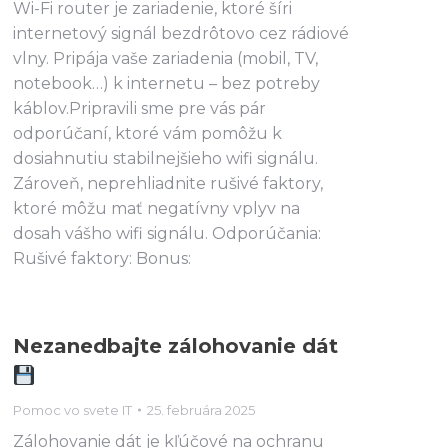
Wi-Fi router je zariadenie, ktoré šíri
internetový signál bezdrôtovo cez rádiové
vlny. Pripája vaše zariadenia (mobil, TV,
notebook…) k internetu – bez potreby
káblov.Pripravili sme pre vás pár
odporúčaní, ktoré vám pomôžu k
dosiahnutiu stabilnejšieho wifi signálu.
Zároveň, neprehliadnite rušivé faktory,
ktoré môžu mať negatívny vplyv na
dosah vášho wifi signálu. Odporúčania:
Rušivé faktory: Bonus:
Nezanedbajte zálohovanie dát
Pomoc vo svete IT
25. februára 2025
Zálohovanie dát je kľúčové na ochranu