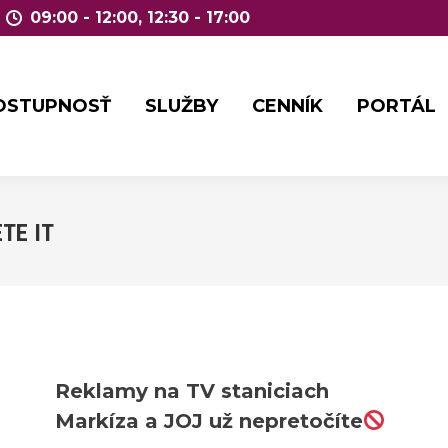
09:00 - 12:00, 12:30 - 17:00
OSTUPNOSŤ
SLUŽBY
CENNÍK
PORTÁL
OSTUPNOSŤ
SLUŽBY
CENNÍK
PORTÁL
TE IT
Reklamy na TV staniciach
Markíza a JOJ už nepretočíte