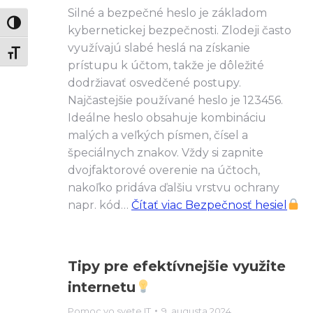
Silné a bezpečné heslo je základom
Zmeň vysoký kontrast
kybernetickej bezpečnosti. Zlodeji často
využívajú slabé heslá na získanie
Zmeň veľkosť písma
prístupu k účtom, takže je dôležité
dodržiavať osvedčené postupy.
Najčastejšie používané heslo je 123456.
Ideálne heslo obsahuje kombináciu
malých a veľkých písmen, čísel a
špeciálnych znakov. Vždy si zapnite
dvojfaktorové overenie na účtoch,
nakoľko pridáva ďalšiu vrstvu ochrany
napr. kód…
Čítať viac
Bezpečnosť hesiel
Tipy pre efektívnejšie využite
internetu
Pomoc vo svete IT
9. augusta 2024