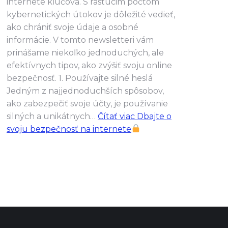
internete kľúčová. S rastúcim počtom
kybernetických útokov je dôležité vedieť,
ako chrániť svoje údaje a osobné
informácie. V tomto newsletteri vám
prinášame niekoľko jednoduchých, ale
efektívnych tipov, ako zvýšiť svoju online
bezpečnosť. 1. Používajte silné heslá
Jedným z najjednoduchších spôsobov,
ako zabezpečiť svoje účty, je používanie
silných a unikátnych…
Čítať viac
Dbajte o
svoju bezpečnosť na internete