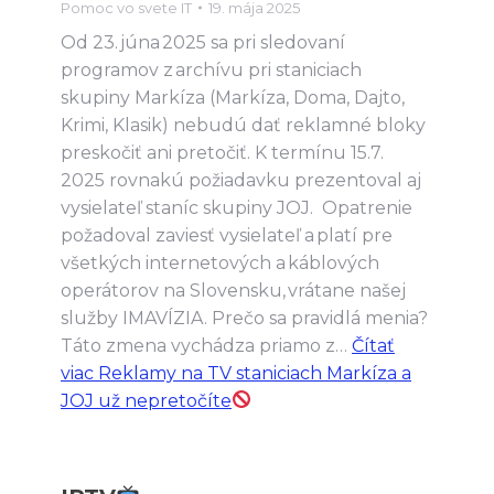
Pomoc vo svete IT
19. mája 2025
Od 23. júna 2025 sa pri sledovaní
programov z archívu pri staniciach
skupiny Markíza (Markíza, Doma, Dajto,
Krimi, Klasik) nebudú dať reklamné bloky
preskočiť ani pretočiť. K termínu 15.7.
2025 rovnakú požiadavku prezentoval aj
vysielateľ staníc skupiny JOJ. Opatrenie
požadoval zaviesť vysielateľ a platí pre
všetkých internetových a káblových
operátorov na Slovensku, vrátane našej
služby IMAVÍZIA. Prečo sa pravidlá menia?
Táto zmena vychádza priamo z…
Čítať
viac
Reklamy na TV staniciach Markíza a
JOJ už nepretočíte