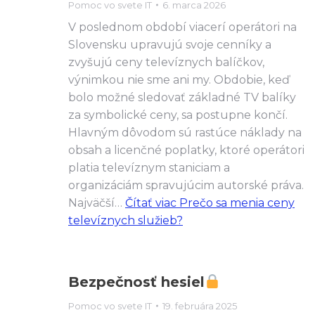
Pomoc vo svete IT
6. marca 2026
V poslednom období viacerí operátori na
Slovensku upravujú svoje cenníky a
zvyšujú ceny televíznych balíčkov,
výnimkou nie sme ani my. Obdobie, keď
bolo možné sledovať základné TV balíky
za symbolické ceny, sa postupne končí.
Hlavným dôvodom sú rastúce náklady na
obsah a licenčné poplatky, ktoré operátori
platia televíznym staniciam a
organizáciám spravujúcim autorské práva.
Najväčší…
Čítať viac
Prečo sa menia ceny
televíznych služieb?
Bezpečnosť hesiel
Pomoc vo svete IT
19. februára 2025