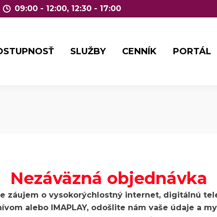
09:00 - 12:00, 12:30 - 17:00
OSTUPNOSŤ
SLUŽBY
CENNÍK
PORTÁL
OSTUPNOSŤ
SLUŽBY
CENNÍK
PORTÁL
Nezáväzná objednávka
e záujem o vysokorýchlostný internet, digitálnú tele
hívom alebo IMAPLAY, odošlite nám vaše údaje a my