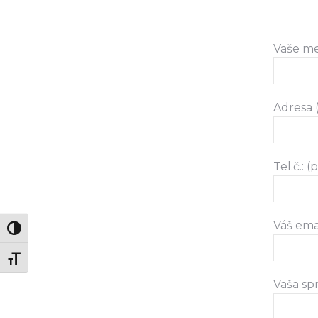
Vaše me
Adresa 
Tel.č.: 
Váš ema
Zmeň vysoký kontrast
Zmeň veľkosť písma
Vaša sp