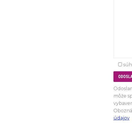
súh
Odoslan
môže sp
vybaven
Oboznám
údajov