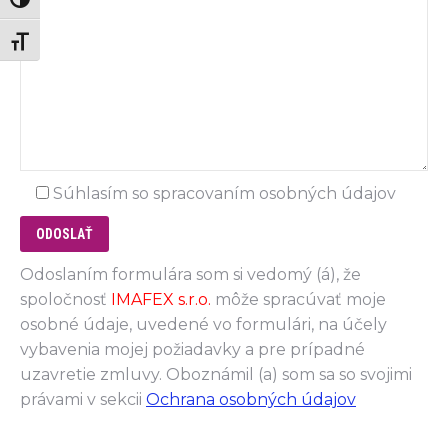
Zmeň vysoký kontrast
Zmeň veľkosť písma
Súhlasím so spracovaním osobných údajov
Odoslaním formulára som si vedomý (á), že
spoločnosť
IMAFEX s.r.o.
môže spracúvať moje
osobné údaje, uvedené vo formulári, na účely
vybavenia mojej požiadavky a pre prípadné
uzavretie zmluvy. Oboznámil (a) som sa so svojimi
právami v sekcii
Ochrana osobných údajov