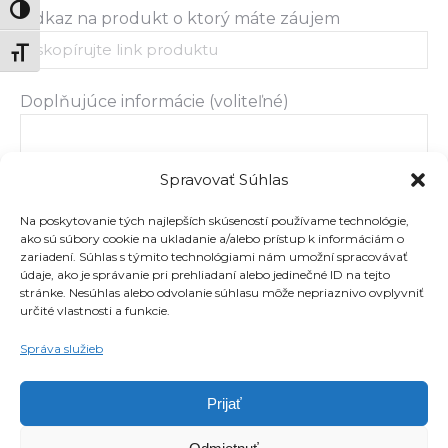
Zmeň vysoký kontrast
Odkaz na produkt o ktorý máte záujem
Zmeň veľkosť písma
Doplňujúce informácie (voliteľné)
Spravovať Súhlas
Na poskytovanie tých najlepších skúseností používame technológie,
ako sú súbory cookie na ukladanie a/alebo prístup k informáciám o
zariadení. Súhlas s týmito technológiami nám umožní spracovávať
údaje, ako je správanie pri prehliadaní alebo jedinečné ID na tejto
stránke. Nesúhlas alebo odvolanie súhlasu môže nepriaznivo ovplyvniť
určité vlastnosti a funkcie.
Správa služieb
Súhlasím so spracovaním osobných údajov
Prijať