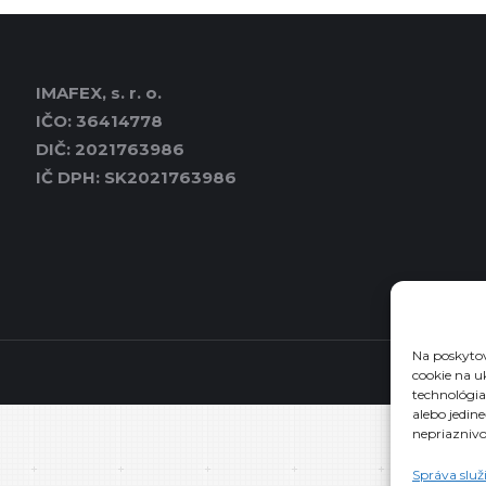
IMAFEX, s. r. o.
IČO: 36414778
DIČ: 2021763986
IČ DPH: SK2021763986
Na poskytov
cookie na u
technológia
alebo jedin
nepriaznivo 
Správa služ