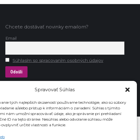
Chcete dostávať novinky emailom?
Email
Súhlasím so spracovaním osobných údajov
Spravovať Súhlas
anie tých najlepších skúseností používame technológie, ako sú súbory
Ochrana osobných údajov
Používanie súborov COOKIES
kladanie a/alebo prístup k informáciám o zariadení. Súhlas s týmito
mi nám umožní spracovávať údaje, ako je správanie pri prehliadaní
ečné ID na tejto stránke. Nesúhlas alebo odvolanie súhlasu môže
ovplyvniť určité vlastnosti a funkcie.
ieb