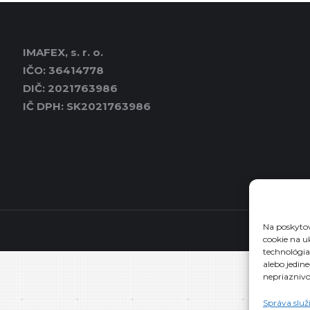
IMAFEX, s. r. o.
IČO: 36414778
DIČ: 2021763986
IČ DPH: SK2021763986
Na poskytov
cookie na u
technológia
alebo jedin
nepriaznivo 
Správa služ