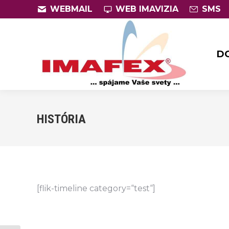
WEBMAIL
WEB IMAVIZIA
SMS
D
D
HISTÓRIA
[flik-timeline category=“test“]