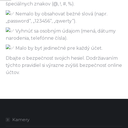
špeciálnych znakov (@, !, #, %).
Nemalo by obsahovať bežné slová (napr.
„password“, „123456“, „qwerty“).
Vyhnúť sa osobným údajom (mená, dátumy
narodenia, telefónne čísla).
Malo by byť jedinečné pre každý účet.
Dbajte o bezpečnosť svojich hesiel. Dodržiavaním
týchto pravidiel si výrazne zvýšiš bezpečnosť online
účtov.
Kamery