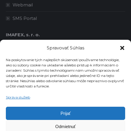
Webmail
SMS Portal
IMAFEX, s. r. o.
IČO: 36414778
Spravovať Súhlas
DIČ: 2021763986
IČ DPH: SK2021763986
Na poskytovanie tých najlepších skúseností používame technológie,
ako sú súbory cookie na ukladanie a/alebo prístup k informáciám o
zariadení. Súhlas s týmito technológiami nám umožní spracovávať
údaje, ako je správanie pri prehliadaní alebo jedinečné ID na tejto
Chcete dostávať novinky emailom?
stránke. Nesúhlas alebo odvolanie súhlasu môže nepriaznivo ovplyvniť
určité vlastnosti a funkcie.
Email
Správa služieb
Súhlasím so spracovaním osobných údajov
Prijať
Odmietnuť